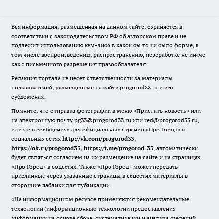
Вся информация, размещенная на данном сайте, охраняется в
соответствии с законодательством РФ об авторском праве и не
подлежит использованию кем-либо в какой бы то ни было форме, в
том числе воспроизведению, распространению, переработке не иначе
как с письменного разрешения правообладателя.
Редакция портала не несет ответственности за материалы
пользователей, размещенные на сайте
progorod33.ru
и его
субдоменах.
Помните, что отправка фотографии в меню «Прислать новость» или
на электронную почту pg33@progorod33.ru или red@progorod33.ru,
или же в сообщениях для официальных страниц «Про Город» в
социальных сетях
http://vk.com/progorod33
,
https://ok.ru/progorod33
,
https://t.me/progorod_33
, автоматически
будет являться согласием на их размещение на сайте и на страницах
«Про Город» в соцсетях. Также «Про Город» может передать
присланные через указанные страницы в соцсетях материалы в
сторонние паблики для публикации.
«На информационном ресурсе применяются рекомендательные
технологии (информационные технологии предоставления
информации на основе сбора, систематизации и анализа сведений,