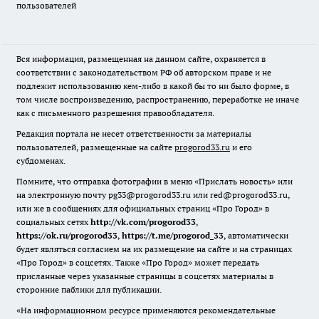
пользователей
Вся информация, размещенная на данном сайте, охраняется в
соответствии с законодательством РФ об авторском праве и не
подлежит использованию кем-либо в какой бы то ни было форме, в
том числе воспроизведению, распространению, переработке не иначе
как с письменного разрешения правообладателя.
Редакция портала не несет ответственности за материалы
пользователей, размещенные на сайте
progorod33.ru
и его
субдоменах.
Помните, что отправка фотографии в меню «Прислать новость» или
на электронную почту pg33@progorod33.ru или red@progorod33.ru,
или же в сообщениях для официальных страниц «Про Город» в
социальных сетях
http://vk.com/progorod33
,
https://ok.ru/progorod33
,
https://t.me/progorod_33
, автоматически
будет являться согласием на их размещение на сайте и на страницах
«Про Город» в соцсетях. Также «Про Город» может передать
присланные через указанные страницы в соцсетях материалы в
сторонние паблики для публикации.
«На информационном ресурсе применяются рекомендательные