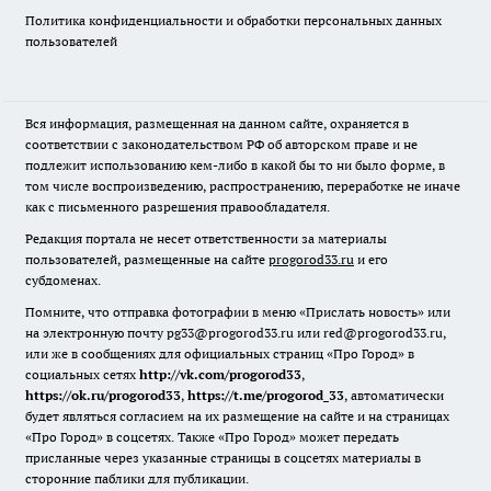
Политика конфиденциальности и обработки персональных данных
пользователей
Вся информация, размещенная на данном сайте, охраняется в
соответствии с законодательством РФ об авторском праве и не
подлежит использованию кем-либо в какой бы то ни было форме, в
том числе воспроизведению, распространению, переработке не иначе
как с письменного разрешения правообладателя.
Редакция портала не несет ответственности за материалы
пользователей, размещенные на сайте
progorod33.ru
и его
субдоменах.
Помните, что отправка фотографии в меню «Прислать новость» или
на электронную почту pg33@progorod33.ru или red@progorod33.ru,
или же в сообщениях для официальных страниц «Про Город» в
социальных сетях
http://vk.com/progorod33
,
https://ok.ru/progorod33
,
https://t.me/progorod_33
, автоматически
будет являться согласием на их размещение на сайте и на страницах
«Про Город» в соцсетях. Также «Про Город» может передать
присланные через указанные страницы в соцсетях материалы в
сторонние паблики для публикации.