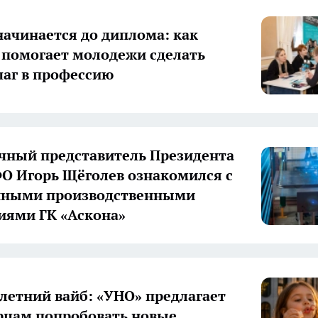
начинается до диплома: как
 помогает молодежи сделать
аг в профессию
ный представитель Президента
О Игорь Щёголев ознакомился с
нными производственными
иями ГК «Аскона»
летний вайб: «УНО» предлагает
цам попробовать новые