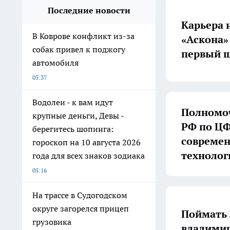
Последние новости
Карьера 
В Коврове конфликт из-за
«Аскона»
собак привел к поджогу
первый ш
автомобиля
05:37
Водолеи - к вам идут
Полномоч
крупные деньги, Девы -
РФ по ЦФ
берегитесь шопинга:
совреме
гороскоп на 10 августа 2026
технолог
года для всех знаков зодиака
05:16
На трассе в Судогодском
округе загорелся прицеп
Поймать 
грузовика
владимир