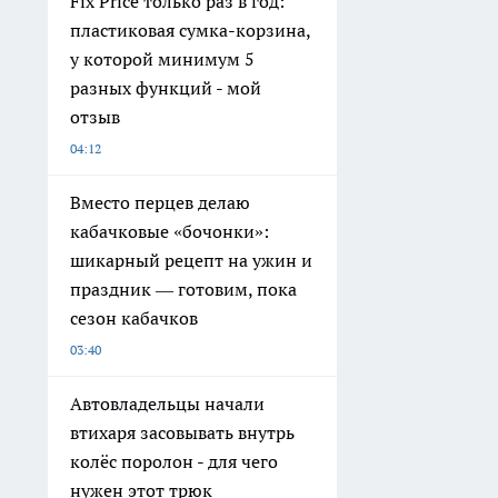
Fix Price только раз в год:
пластиковая сумка-корзина,
у которой минимум 5
разных функций - мой
отзыв
04:12
Вместо перцев делаю
кабачковые «бочонки»:
шикарный рецепт на ужин и
праздник — готовим, пока
сезон кабачков
03:40
Автовладельцы начали
втихаря засовывать внутрь
колёс поролон - для чего
нужен этот трюк