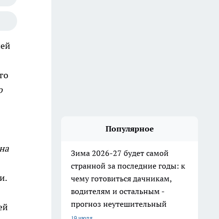
ней
го
о
Популярное
на
Зима 2026-27 будет самой
странной за последние годы: к
и.
чему готовиться дачникам,
водителям и остальным -
прогноз неутешительный
ей
19 июля