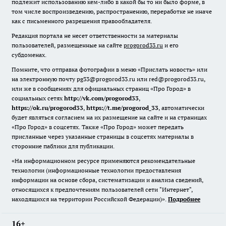
подлежит использованию кем-либо в какой бы то ни было форме, в
том числе воспроизведению, распространению, переработке не иначе
как с письменного разрешения правообладателя.
Редакция портала не несет ответственности за материалы
пользователей, размещенные на сайте
progorod33.ru
и его
субдоменах.
Помните, что отправка фотографии в меню «Прислать новость» или
на электронную почту pg33@progorod33.ru или red@progorod33.ru,
или же в сообщениях для официальных страниц «Про Город» в
социальных сетях
http://vk.com/progorod33
,
https://ok.ru/progorod33
,
https://t.me/progorod_33
, автоматически
будет являться согласием на их размещение на сайте и на страницах
«Про Город» в соцсетях. Также «Про Город» может передать
присланные через указанные страницы в соцсетях материалы в
сторонние паблики для публикации.
«На информационном ресурсе применяются рекомендательные
технологии (информационные технологии предоставления
информации на основе сбора, систематизации и анализа сведений,
относящихся к предпочтениям пользователей сети "Интернет",
находящихся на территории Российской Федерации)».
Подробнее
16+