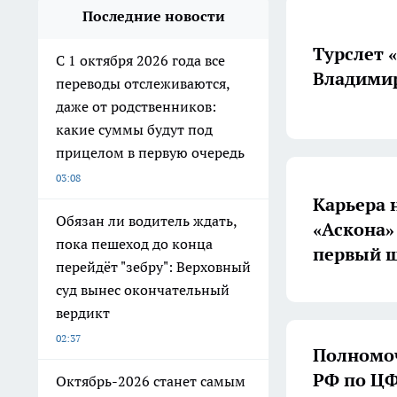
Последние новости
Турслет 
С 1 октября 2026 года все
Владимир
переводы отслеживаются,
даже от родственников:
какие суммы будут под
прицелом в первую очередь
03:08
Карьера 
Обязан ли водитель ждать,
«Аскона»
пока пешеход до конца
первый ш
перейдёт "зебру": Верховный
суд вынес окончательный
вердикт
02:37
Полномоч
РФ по ЦФ
Октябрь-2026 станет самым