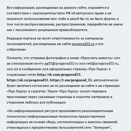
Вся информация, размещенная на данном сайте, охраняется в
соответствии с законодательством РФ об авторском праве и не
подлежит использованию кем-либо в какой бы то ни было форме, в
том числе воспроизведению, распространению, переработке не иначе
как с письменного разрешения правообладателя.
Редакция портала не несет ответственности за материалы
пользователей, размещенные на сайте
progorod33.ru
и его
субдоменах.
Помните, что отправка фотографии в меню «Прислать новость» или
на электронную почту pg33@progorod33.ru или red@progorod33.ru,
или же в сообщениях для официальных страниц «Про Город» в
социальных сетях
http://vk.com/progorod33
,
https://ok.ru/progorod33
,
https://t.me/progorod_33
, автоматически
будет являться согласием на их размещение на сайте и на страницах
«Про Город» в соцсетях. Также «Про Город» может передать
присланные через указанные страницы в соцсетях материалы в
сторонние паблики для публикации.
«На информационном ресурсе применяются рекомендательные
технологии (информационные технологии предоставления
информации на основе сбора, систематизации и анализа сведений,
относящихся к предпочтениям пользователей сети "Интернет",