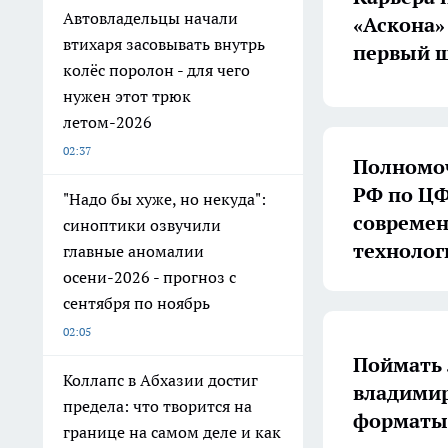
Автовладельцы начали
«Аскона»
втихаря засовывать внутрь
первый ш
колёс поролон - для чего
нужен этот трюк
летом-2026
02:37
Полномоч
РФ по ЦФ
"Надо бы хуже, но некуда":
совреме
синоптики озвучили
технолог
главные аномалии
осени-2026 - прогноз с
сентября по ноябрь
02:05
Поймать 
Коллапс в Абхазии достиг
владимир
предела: что творится на
форматы 
границе на самом деле и как