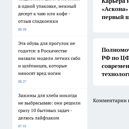
Карьера 
в одной упаковке, нежный
«Аскона»
десерт к чаю или кофе -
первый ш
отзыв сладкоежки
08:59
Эта обувь для прогулок не
Полномоч
годится: в Роскачестве
РФ по ЦФ
назвали модели летних сабо
совреме
и шлёпанцев, которые
технолог
наносят вред ногам
08:27
Зажимы для хлеба никогда
Комментарии н
не выбрасываю: они решили
сразу 10 бытовых задач -
делюсь лайфхаком
07:55