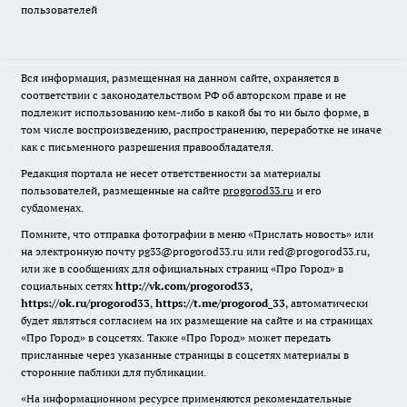
пользователей
Вся информация, размещенная на данном сайте, охраняется в
соответствии с законодательством РФ об авторском праве и не
подлежит использованию кем-либо в какой бы то ни было форме, в
том числе воспроизведению, распространению, переработке не иначе
как с письменного разрешения правообладателя.
Редакция портала не несет ответственности за материалы
пользователей, размещенные на сайте
progorod33.ru
и его
субдоменах.
Помните, что отправка фотографии в меню «Прислать новость» или
на электронную почту pg33@progorod33.ru или red@progorod33.ru,
или же в сообщениях для официальных страниц «Про Город» в
социальных сетях
http://vk.com/progorod33
,
https://ok.ru/progorod33
,
https://t.me/progorod_33
, автоматически
будет являться согласием на их размещение на сайте и на страницах
«Про Город» в соцсетях. Также «Про Город» может передать
присланные через указанные страницы в соцсетях материалы в
сторонние паблики для публикации.
«На информационном ресурсе применяются рекомендательные