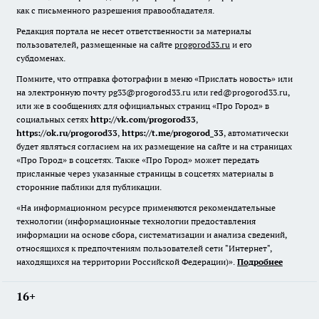
как с письменного разрешения правообладателя.
Редакция портала не несет ответственности за материалы
пользователей, размещенные на сайте
progorod33.ru
и его
субдоменах.
Помните, что отправка фотографии в меню «Прислать новость» или
на электронную почту pg33@progorod33.ru или red@progorod33.ru,
или же в сообщениях для официальных страниц «Про Город» в
социальных сетях
http://vk.com/progorod33
,
https://ok.ru/progorod33
,
https://t.me/progorod_33
, автоматически
будет являться согласием на их размещение на сайте и на страницах
«Про Город» в соцсетях. Также «Про Город» может передать
присланные через указанные страницы в соцсетях материалы в
сторонние паблики для публикации.
«На информационном ресурсе применяются рекомендательные
технологии (информационные технологии предоставления
информации на основе сбора, систематизации и анализа сведений,
относящихся к предпочтениям пользователей сети "Интернет",
находящихся на территории Российской Федерации)».
Подробнее
16+