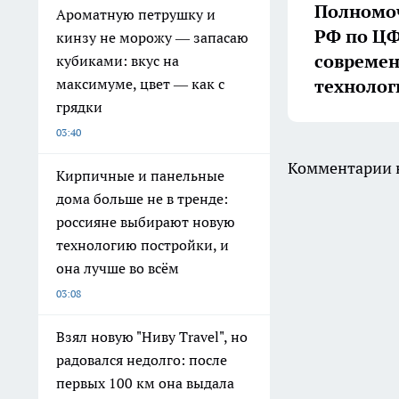
Полномоч
Ароматную петрушку и
РФ по ЦФ
кинзу не морожу — запасаю
совреме
кубиками: вкус на
технолог
максимуме, цвет — как с
грядки
03:40
Комментарии н
Кирпичные и панельные
дома больше не в тренде:
россияне выбирают новую
технологию постройки, и
она лучше во всём
03:08
Взял новую "Ниву Travel", но
радовался недолго: после
первых 100 км она выдала