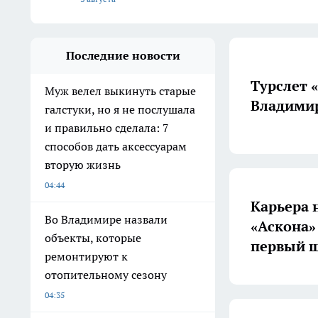
Последние новости
Турслет 
Муж велел выкинуть старые
Владимир
галстуки, но я не послушала
и правильно сделала: 7
способов дать аксессуарам
вторую жизнь
04:44
Карьера 
Во Владимире назвали
«Аскона»
объекты, которые
первый ш
ремонтируют к
отопительному сезону
04:35