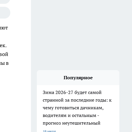
яют
ек.
овой
ны в
Популярное
Зима 2026-27 будет самой
странной за последние годы: к
чему готовиться дачникам,
водителям и остальным -
прогноз неутешительный
19 июля