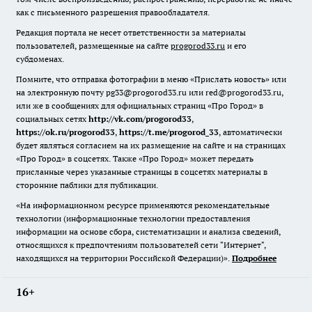
как с письменного разрешения правообладателя.
Редакция портала не несет ответственности за материалы
пользователей, размещенные на сайте
progorod33.ru
и его
субдоменах.
Помните, что отправка фотографии в меню «Прислать новость» или
на электронную почту pg33@progorod33.ru или red@progorod33.ru,
или же в сообщениях для официальных страниц «Про Город» в
социальных сетях
http://vk.com/progorod33
,
https://ok.ru/progorod33
,
https://t.me/progorod_33
, автоматически
будет являться согласием на их размещение на сайте и на страницах
«Про Город» в соцсетях. Также «Про Город» может передать
присланные через указанные страницы в соцсетях материалы в
сторонние паблики для публикации.
«На информационном ресурсе применяются рекомендательные
технологии (информационные технологии предоставления
информации на основе сбора, систематизации и анализа сведений,
относящихся к предпочтениям пользователей сети "Интернет",
находящихся на территории Российской Федерации)».
Подробнее
16+