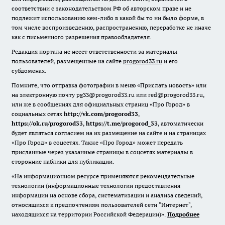
соответствии с законодательством РФ об авторском праве и не
подлежит использованию кем-либо в какой бы то ни было форме, в
том числе воспроизведению, распространению, переработке не иначе
как с письменного разрешения правообладателя.
Редакция портала не несет ответственности за материалы
пользователей, размещенные на сайте
progorod33.ru
и его
субдоменах.
Помните, что отправка фотографии в меню «Прислать новость» или
на электронную почту pg33@progorod33.ru или red@progorod33.ru,
или же в сообщениях для официальных страниц «Про Город» в
социальных сетях
http://vk.com/progorod33
,
https://ok.ru/progorod33
,
https://t.me/progorod_33
, автоматически
будет являться согласием на их размещение на сайте и на страницах
«Про Город» в соцсетях. Также «Про Город» может передать
присланные через указанные страницы в соцсетях материалы в
сторонние паблики для публикации.
«На информационном ресурсе применяются рекомендательные
технологии (информационные технологии предоставления
информации на основе сбора, систематизации и анализа сведений,
относящихся к предпочтениям пользователей сети "Интернет",
находящихся на территории Российской Федерации)».
Подробнее