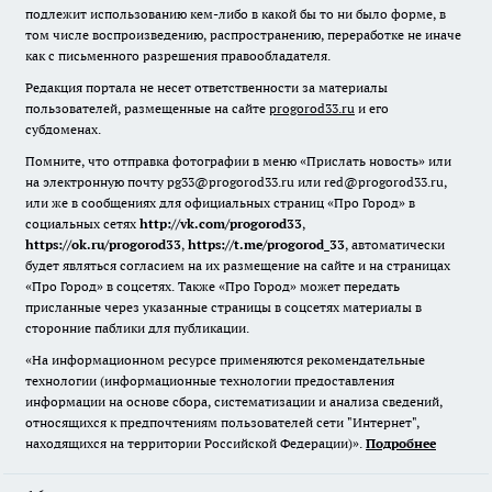
подлежит использованию кем-либо в какой бы то ни было форме, в
том числе воспроизведению, распространению, переработке не иначе
как с письменного разрешения правообладателя.
Редакция портала не несет ответственности за материалы
пользователей, размещенные на сайте
progorod33.ru
и его
субдоменах.
Помните, что отправка фотографии в меню «Прислать новость» или
на электронную почту pg33@progorod33.ru или red@progorod33.ru,
или же в сообщениях для официальных страниц «Про Город» в
социальных сетях
http://vk.com/progorod33
,
https://ok.ru/progorod33
,
https://t.me/progorod_33
, автоматически
будет являться согласием на их размещение на сайте и на страницах
«Про Город» в соцсетях. Также «Про Город» может передать
присланные через указанные страницы в соцсетях материалы в
сторонние паблики для публикации.
«На информационном ресурсе применяются рекомендательные
технологии (информационные технологии предоставления
информации на основе сбора, систематизации и анализа сведений,
относящихся к предпочтениям пользователей сети "Интернет",
находящихся на территории Российской Федерации)».
Подробнее