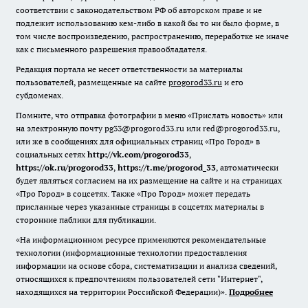
соответствии с законодательством РФ об авторском праве и не
подлежит использованию кем-либо в какой бы то ни было форме, в
том числе воспроизведению, распространению, переработке не иначе
как с письменного разрешения правообладателя.
Редакция портала не несет ответственности за материалы
пользователей, размещенные на сайте
progorod33.ru
и его
субдоменах.
Помните, что отправка фотографии в меню «Прислать новость» или
на электронную почту pg33@progorod33.ru или red@progorod33.ru,
или же в сообщениях для официальных страниц «Про Город» в
социальных сетях
http://vk.com/progorod33
,
https://ok.ru/progorod33
,
https://t.me/progorod_33
, автоматически
будет являться согласием на их размещение на сайте и на страницах
«Про Город» в соцсетях. Также «Про Город» может передать
присланные через указанные страницы в соцсетях материалы в
сторонние паблики для публикации.
«На информационном ресурсе применяются рекомендательные
технологии (информационные технологии предоставления
информации на основе сбора, систематизации и анализа сведений,
относящихся к предпочтениям пользователей сети "Интернет",
находящихся на территории Российской Федерации)».
Подробнее