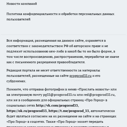
Новости компаний
Политика конфиденциальности и обработки персональных данных
пользователей
Вся информация, размещенная на данном сайте, охраняется в
соответствии с законодательством РФ об авторском праве и не
подлежит использованию кем-либо в какой бы то ни было форме, в
том числе воспроизведению, распространению, переработке не иначе
как с письменного разрешения правообладателя.
Редакция портала не несет ответственности за материалы
пользователей, размещенные на сайте
progorod33.ru
и его
субдоменах.
Помните, что отправка фотографии в меню «Прислать новость» или
на электронную почту pg33@progorod33.ru или red@progorod33.ru,
или же в сообщениях для официальных страниц «Про Город» в
социальных сетях
http://vk.com/progorod33
,
https://ok.ru/progorod33
,
https://t.me/progorod_33
, автоматически
будет являться согласием на их размещение на сайте и на страницах
«Про Город» в соцсетях. Также «Про Город» может передать
присланные через указанные страницы в соцсетях материалы в