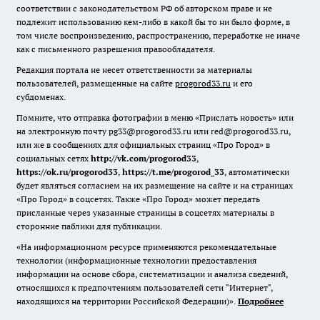
соответствии с законодательством РФ об авторском праве и не
подлежит использованию кем-либо в какой бы то ни было форме, в
том числе воспроизведению, распространению, переработке не иначе
как с письменного разрешения правообладателя.
Редакция портала не несет ответственности за материалы
пользователей, размещенные на сайте
progorod33.ru
и его
субдоменах.
Помните, что отправка фотографии в меню «Прислать новость» или
на электронную почту pg33@progorod33.ru или red@progorod33.ru,
или же в сообщениях для официальных страниц «Про Город» в
социальных сетях
http://vk.com/progorod33
,
https://ok.ru/progorod33
,
https://t.me/progorod_33
, автоматически
будет являться согласием на их размещение на сайте и на страницах
«Про Город» в соцсетях. Также «Про Город» может передать
присланные через указанные страницы в соцсетях материалы в
сторонние паблики для публикации.
«На информационном ресурсе применяются рекомендательные
технологии (информационные технологии предоставления
информации на основе сбора, систематизации и анализа сведений,
относящихся к предпочтениям пользователей сети "Интернет",
находящихся на территории Российской Федерации)».
Подробнее