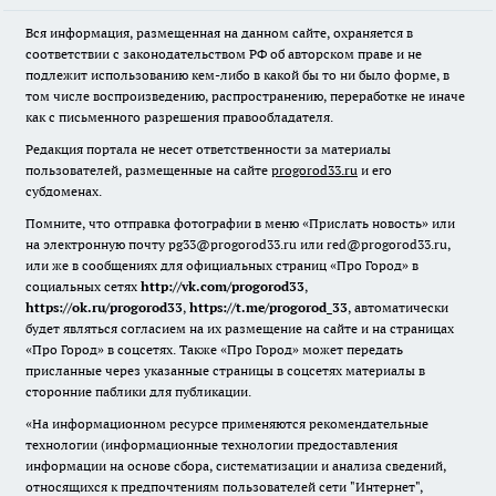
Вся информация, размещенная на данном сайте, охраняется в
соответствии с законодательством РФ об авторском праве и не
подлежит использованию кем-либо в какой бы то ни было форме, в
том числе воспроизведению, распространению, переработке не иначе
как с письменного разрешения правообладателя.
Редакция портала не несет ответственности за материалы
пользователей, размещенные на сайте
progorod33.ru
и его
субдоменах.
Помните, что отправка фотографии в меню «Прислать новость» или
на электронную почту pg33@progorod33.ru или red@progorod33.ru,
или же в сообщениях для официальных страниц «Про Город» в
социальных сетях
http://vk.com/progorod33
,
https://ok.ru/progorod33
,
https://t.me/progorod_33
, автоматически
будет являться согласием на их размещение на сайте и на страницах
«Про Город» в соцсетях. Также «Про Город» может передать
присланные через указанные страницы в соцсетях материалы в
сторонние паблики для публикации.
«На информационном ресурсе применяются рекомендательные
технологии (информационные технологии предоставления
информации на основе сбора, систематизации и анализа сведений,
относящихся к предпочтениям пользователей сети "Интернет",