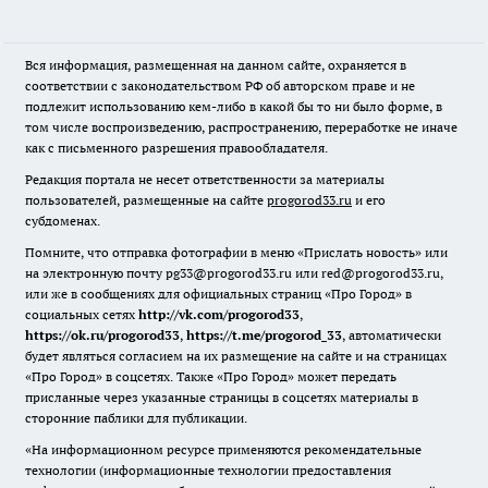
Вся информация, размещенная на данном сайте, охраняется в
соответствии с законодательством РФ об авторском праве и не
подлежит использованию кем-либо в какой бы то ни было форме, в
том числе воспроизведению, распространению, переработке не иначе
как с письменного разрешения правообладателя.
Редакция портала не несет ответственности за материалы
пользователей, размещенные на сайте
progorod33.ru
и его
субдоменах.
Помните, что отправка фотографии в меню «Прислать новость» или
на электронную почту pg33@progorod33.ru или red@progorod33.ru,
или же в сообщениях для официальных страниц «Про Город» в
социальных сетях
http://vk.com/progorod33
,
https://ok.ru/progorod33
,
https://t.me/progorod_33
, автоматически
будет являться согласием на их размещение на сайте и на страницах
«Про Город» в соцсетях. Также «Про Город» может передать
присланные через указанные страницы в соцсетях материалы в
сторонние паблики для публикации.
«На информационном ресурсе применяются рекомендательные
технологии (информационные технологии предоставления