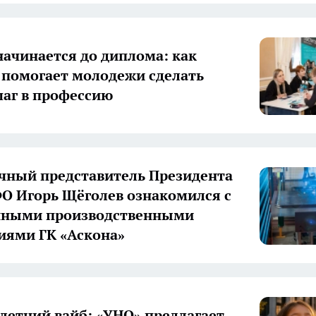
начинается до диплома: как
 помогает молодежи сделать
аг в профессию
ный представитель Президента
О Игорь Щёголев ознакомился с
нными производственными
иями ГК «Аскона»
летний вайб: «УНО» предлагает