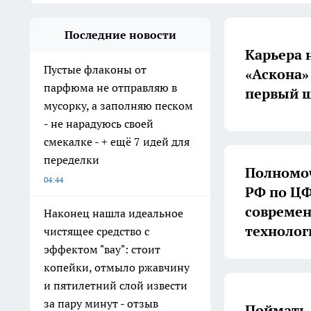
Последние новости
Карьера 
Пустые флаконы от
«Аскона»
парфюма не отправляю в
первый ш
мусорку, а заполняю песком
- не нарадуюсь своей
смекалке - + ещё 7 идей для
переделки
Полномоч
04:44
РФ по ЦФ
совреме
Наконец нашла идеальное
технолог
чистящее средство с
эффектом "вау": стоит
копейки, отмыло ржавчину
и пятилетний слой извести
за пару минут - отзыв
Поймать 