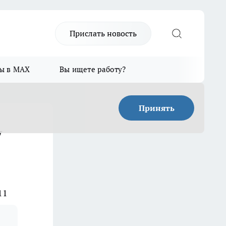
Прислать новость
ы в MAX
Вы ищете работу?
Принять
у
11