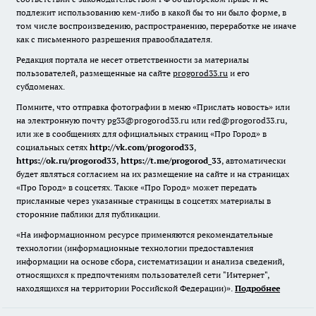
подлежит использованию кем-либо в какой бы то ни было форме, в
том числе воспроизведению, распространению, переработке не иначе
как с письменного разрешения правообладателя.
Редакция портала не несет ответственности за материалы
пользователей, размещенные на сайте
progorod33.ru
и его
субдоменах.
Помните, что отправка фотографии в меню «Прислать новость» или
на электронную почту pg33@progorod33.ru или red@progorod33.ru,
или же в сообщениях для официальных страниц «Про Город» в
социальных сетях
http://vk.com/progorod33
,
https://ok.ru/progorod33
,
https://t.me/progorod_33
, автоматически
будет являться согласием на их размещение на сайте и на страницах
«Про Город» в соцсетях. Также «Про Город» может передать
присланные через указанные страницы в соцсетях материалы в
сторонние паблики для публикации.
«На информационном ресурсе применяются рекомендательные
технологии (информационные технологии предоставления
информации на основе сбора, систематизации и анализа сведений,
относящихся к предпочтениям пользователей сети "Интернет",
находящихся на территории Российской Федерации)».
Подробнее