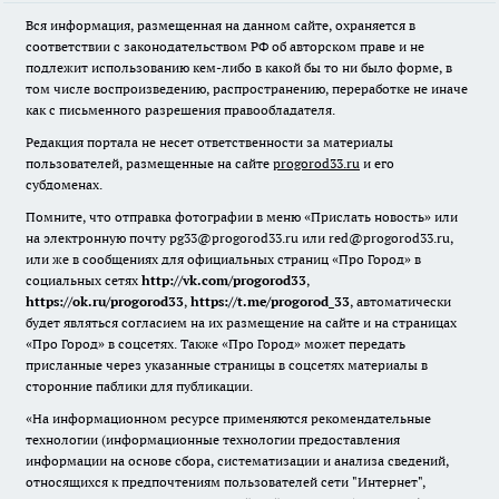
Вся информация, размещенная на данном сайте, охраняется в
соответствии с законодательством РФ об авторском праве и не
подлежит использованию кем-либо в какой бы то ни было форме, в
том числе воспроизведению, распространению, переработке не иначе
как с письменного разрешения правообладателя.
Редакция портала не несет ответственности за материалы
пользователей, размещенные на сайте
progorod33.ru
и его
субдоменах.
Помните, что отправка фотографии в меню «Прислать новость» или
на электронную почту pg33@progorod33.ru или red@progorod33.ru,
или же в сообщениях для официальных страниц «Про Город» в
социальных сетях
http://vk.com/progorod33
,
https://ok.ru/progorod33
,
https://t.me/progorod_33
, автоматически
будет являться согласием на их размещение на сайте и на страницах
«Про Город» в соцсетях. Также «Про Город» может передать
присланные через указанные страницы в соцсетях материалы в
сторонние паблики для публикации.
«На информационном ресурсе применяются рекомендательные
технологии (информационные технологии предоставления
информации на основе сбора, систематизации и анализа сведений,
относящихся к предпочтениям пользователей сети "Интернет",