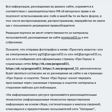
Вся информация, размещенная на данном сайте, охраняется в
соответствии с законодательством РФ об авторском праве и не
подлежит использованию кем-либо в какой бы то ни было форме, в
том числе воспроизведению, распространению, переработке не иначе
как с письменного разрешения правообладателя.
Редакция портала не несет ответственности за материалы
пользователей, размещенные на сайте
progorod33.ru
и его
субдоменах.
Помните, что отправка фотографии в меню «Прислать новость» или
на электронную почту pg33@progorod33.ru или red@progorod33.ru,
или же в сообщениях для официальных страниц «Про Город» в
социальных сетях
http://vk.com/progorod33
,
https://ok.ru/progorod33
,
https://t.me/progorod_33
, автоматически
будет являться согласием на их размещение на сайте и на страницах
«Про Город» в соцсетях. Также «Про Город» может передать
присланные через указанные страницы в соцсетях материалы в
сторонние паблики для публикации.
«На информационном ресурсе применяются рекомендательные
технологии (информационные технологии предоставления
информации на основе сбора, систематизации и анализа сведений,
относящихся к предпочтениям пользователей сети "Интернет",