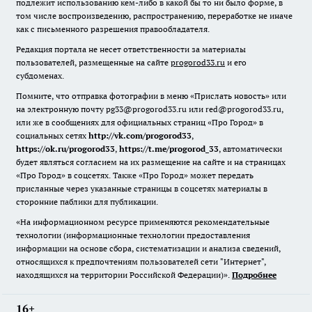
подлежит использованию кем-либо в какой бы то ни было форме, в
том числе воспроизведению, распространению, переработке не иначе
как с письменного разрешения правообладателя.
Редакция портала не несет ответственности за материалы
пользователей, размещенные на сайте
progorod33.ru
и его
субдоменах.
Помните, что отправка фотографии в меню «Прислать новость» или
на электронную почту pg33@progorod33.ru или red@progorod33.ru,
или же в сообщениях для официальных страниц «Про Город» в
социальных сетях
http://vk.com/progorod33
,
https://ok.ru/progorod33
,
https://t.me/progorod_33
, автоматически
будет являться согласием на их размещение на сайте и на страницах
«Про Город» в соцсетях. Также «Про Город» может передать
присланные через указанные страницы в соцсетях материалы в
сторонние паблики для публикации.
«На информационном ресурсе применяются рекомендательные
технологии (информационные технологии предоставления
информации на основе сбора, систематизации и анализа сведений,
относящихся к предпочтениям пользователей сети "Интернет",
находящихся на территории Российской Федерации)».
Подробнее
16+