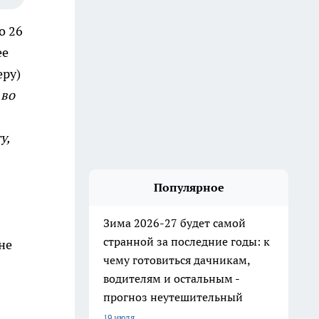
о 26
ее
еру)
 во
у,
Популярное
Зима 2026-27 будет самой
странной за последние годы: к
не
чему готовиться дачникам,
водителям и остальным -
прогноз неутешительный
19 июля