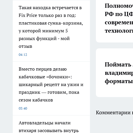
Полномоч
Такая находка встречается в
РФ по ЦФ
Fix Price только раз в год:
совреме
пластиковая сумка-корзина,
технолог
у которой минимум 5
разных функций - мой
отзыв
04:12
Поймать 
Вместо перцев делаю
владимир
кабачковые «бочонки»:
форматы 
шикарный рецепт на ужин и
праздник — готовим, пока
сезон кабачков
03:40
Комментарии н
Автовладельцы начали
втихаря засовывать внутрь