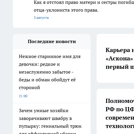
Как я отстоял право матери и сестры пог
отца-уклониста этого права.
3 августа
Последние новости
Карьера 
Нежное старинное имя для
«Аскона»
девочки: редкое и
первый ш
незаслуженно забытое -
беды и обман обойдут её
стороной
21:00
Полномоч
РФ по ЦФ
Зачем умные хозяйки
совреме
заворачивают швабру в
технолог
пупырку: гениальный трюк
для эффективной уборки -