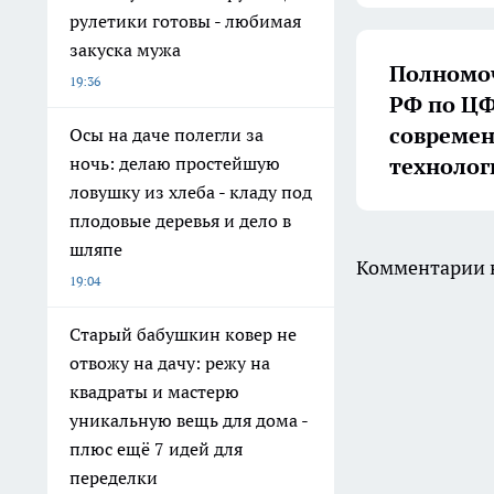
рулетики готовы - любимая
закуска мужа
Полномоч
19:36
РФ по ЦФ
совреме
Осы на даче полегли за
технолог
ночь: делаю простейшую
ловушку из хлеба - кладу под
плодовые деревья и дело в
шляпе
Комментарии н
19:04
Старый бабушкин ковер не
отвожу на дачу: режу на
квадраты и мастерю
уникальную вещь для дома -
плюс ещё 7 идей для
переделки