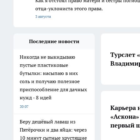
Как я отстоял право матери и сестры пог
отца-уклониста этого права.
3 августа
Последние новости
Турслет 
Никогда не выкидываю
Владимир
пустые пластиковые
бутылки: насыпаю в них
соль и получаю полезное
приспособление для дачных
нужд - 8 идей
Карьера 
20:07
«Аскона»
Беру дешёвый лаваш из
первый ш
Пятёрочки и два яйца: через
10 минут сытные хрустящие