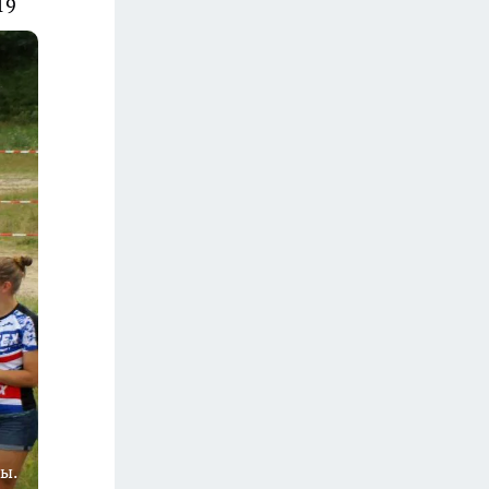
19
ы.