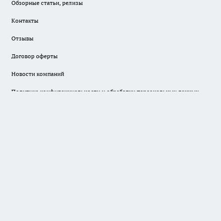
Обзорные статьи, релизы
Контакты
Отзывы
Договор оферты
Новости компаний
Политика конфиденциальности и обработки персональных данных
пользователей
Вся информация, размещенная на данном сайте, охраняется в
соответствии с законодательством РФ об авторском праве и не
подлежит использованию кем-либо в какой бы то ни было форме, в
том числе воспроизведению, распространению, переработке не иначе
как с письменного разрешения правообладателя.
Редакция портала не несет ответственности за материалы
пользователей, размещенные на сайте
progorod33.ru
и его
субдоменах.