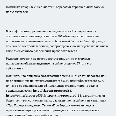
Политика конфиденциальности и обработки персональных данных
пользователей
Вся информация, размещенная на данном сайте, охраняется в
соответствии с законодательством РФ об авторском праве и не
подлежит использованию кем-либо в какой бы то ни было форме, в
том числе воспроизведению, распространению, переработке не иначе
как с письменного разрешения правообладателя.
Редакция портала не несет ответственности за материалы
пользователей, размещенные на сайте
progorod33.ru
и его
субдоменах.
Помните, что отправка фотографии в меню «Прислать новость» или
на электронную почту pg33@progorod33.ru или red@progorod33.ru,
или же в сообщениях для официальных страниц «Про Город» в
социальных сетях
http://vk.com/progorod33
,
https://ok.ru/progorod33
,
https://t.me/progorod_33
, автоматически
будет являться согласием на их размещение на сайте и на страницах
«Про Город» в соцсетях. Также «Про Город» может передать
присланные через указанные страницы в соцсетях материалы в
сторонние паблики для публикации.