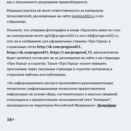
как с письменного разрешения правообладателя.
Редакция портала не несет ответственности за материалы
пользователей, размещенные на сайте
progorod33.ru
и его
субдоменах.
Помните, что отправка фотографии в меню «Прислать новость» или
на электронную почту pg33@progorod33.ru или red@progorod33.ru,
или же в сообщениях для официальных страниц «Про Город» в
социальных сетях
http://vk.com/progorod33
,
https://ok.ru/progorod33
,
https://t.me/progorod_33
, автоматически
будет являться согласием на их размещение на сайте и на страницах
«Про Город» в соцсетях. Также «Про Город» может передать
присланные через указанные страницы в соцсетях материалы в
сторонние паблики для публикации.
«На информационном ресурсе применяются рекомендательные
технологии (информационные технологии предоставления
информации на основе сбора, систематизации и анализа сведений,
относящихся к предпочтениям пользователей сети "Интернет",
находящихся на территории Российской Федерации)».
Подробнее
16+