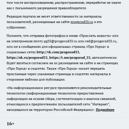
том числе воспроизведению, распространению, переработке не иначе
как с письменного разрешения правообладателя.
Редакция портала не несет ответственности за материалы
пользователей, размещенные на сайте
progorod33.ru
и его
субдоменах.
Помните, что отправка фотографии в меню «Прислать новость» или
на электронную почту pg33@progorod33.ru или red@progorod33.ru,
или же в сообщениях для официальных страниц «Про Город» в
социальных сетях
http://vk.com/progorod33
,
https://ok.ru/progorod33
,
https://t.me/progorod_33
, автоматически
будет являться согласием на их размещение на сайте и на страницах
«Про Город» в соцсетях. Также «Про Город» может передать
присланные через указанные страницы в соцсетях материалы в
сторонние паблики для публикации.
«На информационном ресурсе применяются рекомендательные
технологии (информационные технологии предоставления
информации на основе сбора, систематизации и анализа сведений,
относящихся к предпочтениям пользователей сети "Интернет",
находящихся на территории Российской Федерации)».
Подробнее
16+