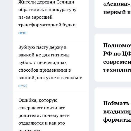
Жители деревни Селищи
«Аскона»
обратились в прокуратуру
первый ш
из-за заросшей
трансформаторной будки
08:01
Полномоч
Зубную пасту держу в
РФ по ЦФ
ванной не для гигиены
совреме
зубов: 7 неочевидных
технолог
способов применения в
ванной, на кухне и в спальне
07:55
Ошибка, которую
Поймать 
совершают почти все
владимир
родители: почему дети
форматы 
отдаляются и как это
исправить