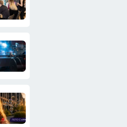
Пересел на новую Ладу Granta
после иномарки: за первые 30
тыс км пришло чёткое
осознание опрометчивого
выбора - честный отзыв об
АвтоВАЗе
10 июля