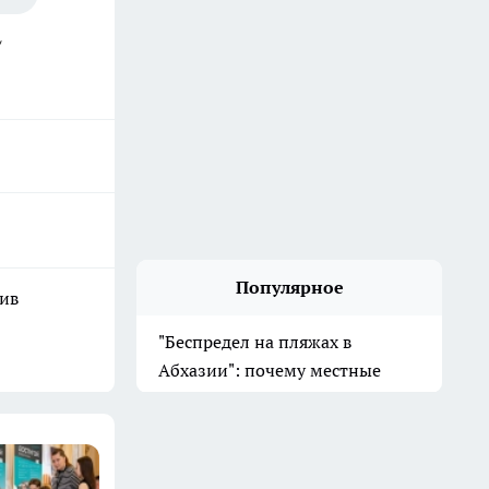
/
Популярное
шив
"Беспредел на пляжах в
Абхазии": почему местные
начали выгонять отдыхающих
у моря туристов в 2026 году
30 июля