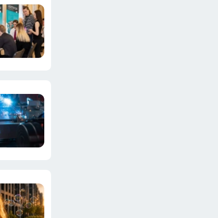
Пересел на новую Ладу Granta
после иномарки: за первые 30
тыс км пришло чёткое
осознание опрометчивого
выбора - честный отзыв об
АвтоВАЗе
10 июля