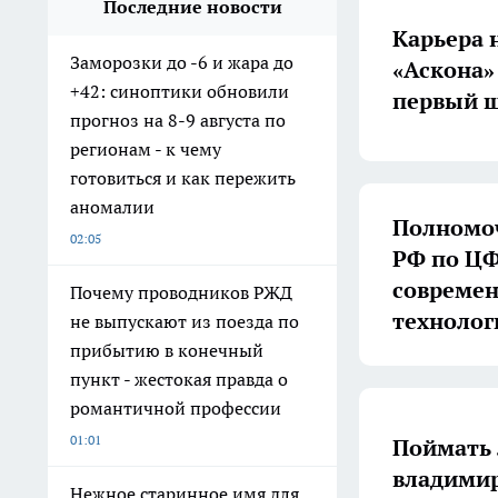
Последние новости
Карьера 
Заморозки до -6 и жара до
«Аскона»
+42: синоптики обновили
первый ш
прогноз на 8-9 августа по
регионам - к чему
готовиться и как пережить
аномалии
Полномоч
02:05
РФ по ЦФ
совреме
Почему проводников РЖД
технолог
не выпускают из поезда по
прибытию в конечный
пункт - жестокая правда о
романтичной профессии
01:01
Поймать 
владимир
Нежное старинное имя для