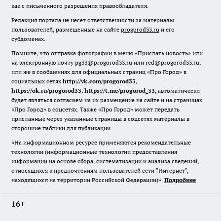
как с письменного разрешения правообладателя.
Редакция портала не несет ответственности за материалы
пользователей, размещенные на сайте
progorod33.ru
и его
субдоменах.
Помните, что отправка фотографии в меню «Прислать новость» или
на электронную почту pg33@progorod33.ru или red@progorod33.ru,
или же в сообщениях для официальных страниц «Про Город» в
социальных сетях
http://vk.com/progorod33
,
https://ok.ru/progorod33
,
https://t.me/progorod_33
, автоматически
будет являться согласием на их размещение на сайте и на страницах
«Про Город» в соцсетях. Также «Про Город» может передать
присланные через указанные страницы в соцсетях материалы в
сторонние паблики для публикации.
«На информационном ресурсе применяются рекомендательные
технологии (информационные технологии предоставления
информации на основе сбора, систематизации и анализа сведений,
относящихся к предпочтениям пользователей сети "Интернет",
находящихся на территории Российской Федерации)».
Подробнее
16+