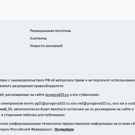
Редакционная политика
Контакты
Новости компаний
твии с законодательством РФ об авторском праве и не подлежит использовани
менного разрешения правообладателя.
лей, размещенные на сайте
progorod33.ru
и его субдоменах.
 электронную почту pg33@progorod33.ru или red@progorod33.ru, или же в со
orod_33
, автоматически будет являться согласием на их размещение на сайте и
 в сторонние паблики для публикации.
гии (информационные технологии предоставления информации на основе сбор
итории Российской Федерации)».
Подробнее