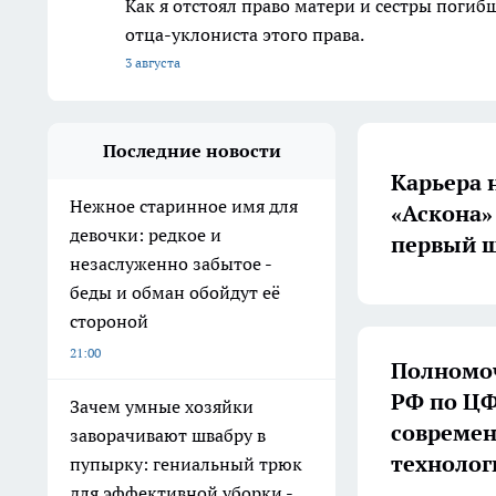
Как я отстоял право матери и сестры пог
отца-уклониста этого права.
3 августа
Последние новости
Карьера 
Нежное старинное имя для
«Аскона»
девочки: редкое и
первый ш
незаслуженно забытое -
беды и обман обойдут её
стороной
21:00
Полномоч
РФ по ЦФ
Зачем умные хозяйки
совреме
заворачивают швабру в
технолог
пупырку: гениальный трюк
для эффективной уборки -