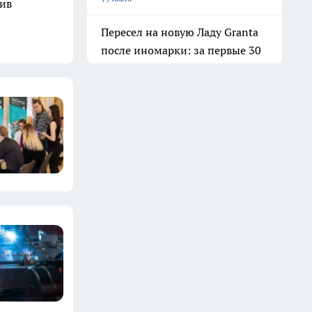
шив
Пересел на новую Ладу Granta
после иномарки: за первые 30
тыс км пришло чёткое
осознание опрометчивого
выбора - честный отзыв об
АвтоВАЗе
10 июля