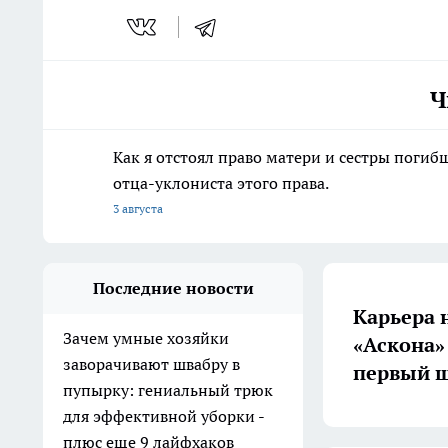
Ч
Как я отстоял право матери и сестры пог
отца-уклониста этого права.
3 августа
Последние новости
Карьера 
Зачем умные хозяйки
«Аскона»
заворачивают швабру в
первый ш
пупырку: гениальный трюк
для эффективной уборки -
плюс еще 9 лайфхаков