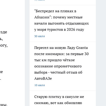
"Беспредел на пляжах в
Абхазии": почему местные
начали выгонять отдыхающих
у моря туристов в 2026 году
езде
30 июля
ь,
огу,
Пересел на новую Ладу Granta
после иномарки: за первые 30
тыс км пришло чёткое
осознание опрометчивого
не
выбора - честный отзыв об
.
АвтоВАЗе
10 июля
Старую плитку в санузле не
снимаю, вот как обновляю
ины,