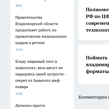
20:07
Полномоч
РФ по ЦФ
Правительство
совреме
Владимирской области
технолог
продолжает работу по
привлечению медицинских
кадров в регион
19:50
Поймать 
Кладу лавровый лист в
владимир
морозилку: весь август не
форматы 
нарадуюсь своей хитрости -
секрет от бывалого шеф-
повара
19:36
Комментарии н
Дачники просто