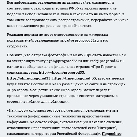
Вся информация, размещенная на данном сайте, охраняется в
соответствии с законодательством РФ об авторском праве и не
подлежит использованию кем-либо в какой бы то ни было форме, в
том числе воспроизведению, распространению, переработке не иначе
как с письменного разрешения правообладателя.
Редакция портала не несет ответственности за материалы
пользователей, размещенные на сайте
progorod33.ru
и его
субдоменах.
Помните, что отправка фотографии в меню «Прислать новость» или
на электронную почту pg33@progorod33.ru или red@progorod33.ru,
или же в сообщениях для официальных страниц «Про Город» в
социальных сетях
http://vk.com/progorod33
,
https://ok.ru/progorod33
,
https://t.me/progorod_33
, автоматически
будет являться согласием на их размещение на сайте и на страницах
«Про Город» в соцсетях. Также «Про Город» может передать
присланные через указанные страницы в соцсетях материалы в
сторонние паблики для публикации.
«На информационном ресурсе применяются рекомендательные
технологии (информационные технологии предоставления
информации на основе сбора, систематизации и анализа сведений,
относящихся к предпочтениям пользователей сети "Интернет",
находящихся на территории Российской Федерации)».
Подробнее