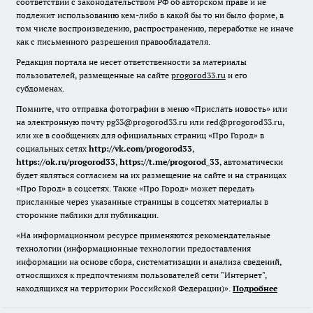
соответствии с законодательством РФ об авторском праве и не
подлежит использованию кем-либо в какой бы то ни было форме, в
том числе воспроизведению, распространению, переработке не иначе
как с письменного разрешения правообладателя.
Редакция портала не несет ответственности за материалы
пользователей, размещенные на сайте
progorod33.ru
и его
субдоменах.
Помните, что отправка фотографии в меню «Прислать новость» или
на электронную почту pg33@progorod33.ru или red@progorod33.ru,
или же в сообщениях для официальных страниц «Про Город» в
социальных сетях
http://vk.com/progorod33
,
https://ok.ru/progorod33
,
https://t.me/progorod_33
, автоматически
будет являться согласием на их размещение на сайте и на страницах
«Про Город» в соцсетях. Также «Про Город» может передать
присланные через указанные страницы в соцсетях материалы в
сторонние паблики для публикации.
«На информационном ресурсе применяются рекомендательные
технологии (информационные технологии предоставления
информации на основе сбора, систематизации и анализа сведений,
относящихся к предпочтениям пользователей сети "Интернет",
находящихся на территории Российской Федерации)».
Подробнее