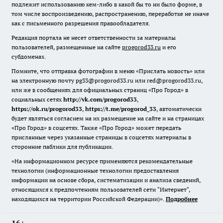
подлежит использованию кем-либо в какой бы то ни было форме, в
том числе воспроизведению, распространению, переработке не иначе
как с письменного разрешения правообладателя.
Редакция портала не несет ответственности за материалы
пользователей, размещенные на сайте
progorod33.ru
и его
субдоменах.
Помните, что отправка фотографии в меню «Прислать новость» или
на электронную почту pg33@progorod33.ru или red@progorod33.ru,
или же в сообщениях для официальных страниц «Про Город» в
социальных сетях
http://vk.com/progorod33
,
https://ok.ru/progorod33
,
https://t.me/progorod_33
, автоматически
будет являться согласием на их размещение на сайте и на страницах
«Про Город» в соцсетях. Также «Про Город» может передать
присланные через указанные страницы в соцсетях материалы в
сторонние паблики для публикации.
«На информационном ресурсе применяются рекомендательные
технологии (информационные технологии предоставления
информации на основе сбора, систематизации и анализа сведений,
относящихся к предпочтениям пользователей сети "Интернет",
находящихся на территории Российской Федерации)».
Подробнее