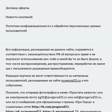
Договор оферты
Новости компаний
Политика конфиденциальности и обработки персональных данных
пользователей
Вся информация, размещенная на данном сайте, охраняется в
соответствии с законодательством РФ об авторском праве и не
подлежит использованию кем-либо в какой бы то ни было форме, в
том числе воспроизведению, распространению, переработке не иначе
как с письменного разрешения правообладателя.
Редакция портала не несет ответственности за материалы
пользователей, размещенные на сайте
progorod33.ru
и его
субдоменах.
Помните, что отправка фотографии в меню «Прислать новость» или
на электронную почту pg33@progorod33.ru или red@progorod33.ru,
или же в сообщениях для официальных страниц «Про Город» в
социальных сетях
http://vk.com/progorod33
,
https://ok.ru/progorod33
,
https://t.me/progorod_33
, автоматически