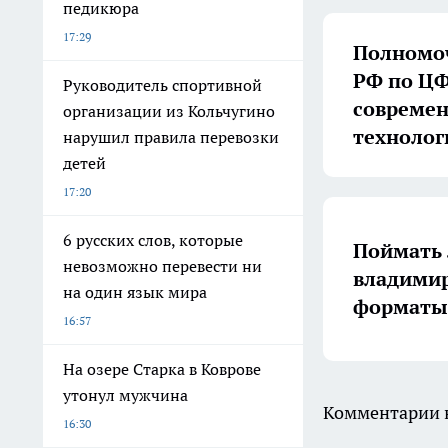
педикюра
17:29
Полномоч
РФ по ЦФ
Руководитель спортивной
совреме
организации из Кольчугино
технолог
нарушил правила перевозки
детей
17:20
6 русских слов, которые
Поймать 
невозможно перевести ни
владимир
на один язык мира
форматы 
16:57
На озере Старка в Коврове
утонул мужчина
Комментарии н
16:30