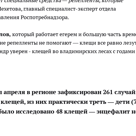
ют специальные средства — репелленты, которые
Шехетова, главный специалист-эксперт отдела
авления Роспотребнадзора.
лов,
который работает егерем и большую часть врем
акие репелленты не помогают — клещи все равно лезу
ндр уверен - клещей во владимирских лесах с годами
 апреля в регионе зафиксирован 261 случай
клещей, из них практически треть — дети (
было исследовано 48 клещей — энцефалит н