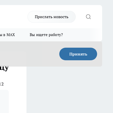
Прислать новость
ы в MAX
Вы ищете работу?
Принять
цу
12