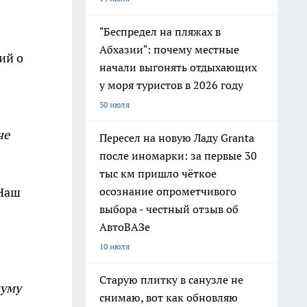
"Беспредел на пляжах в
Абхазии": почему местные
ий о
начали выгонять отдыхающих
у моря туристов в 2026 году
30 июля
че
Пересел на новую Ладу Granta
после иномарки: за первые 30
тыс км пришло чёткое
осознание опрометчивого
 Наш
выбора - честный отзыв об
АвтоВАЗе
10 июля
Старую плитку в санузле не
муму
снимаю, вот как обновляю