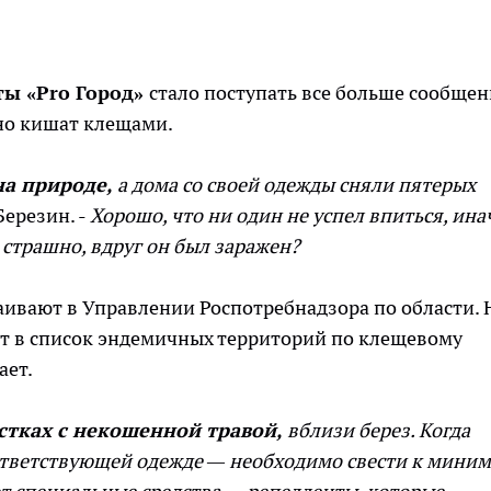
еты
«Pro
Город
»
стало поступать все больше сообщен
ьно кишат клещами.
а природе,
а дома со своей одежды сняли пятерых
ерезин. -
Хорошо, что ни один не успел впиться, ина
страшно, вдруг он был заражен?
ивают в Управлении Роспотребнадзора по области.
дит в список эндемичных территорий по клещевому
ает.
стках с некошенной травой,
вблизи берез. Когда
соответствующей одежде — необходимо свести к мини