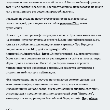
подлежит использованию кем-либо в какой бы то ни было форме, в
том числе воспроизведению, распространению, переработке не иначе
как с письменного разрешения правообладателя.
Редакция портала не несет ответственности за материалы
пользователей, размещенные на сайте
progorod33.ru
и его
субдоменах.
Помните, что отправка фотографии в меню «Прислать новость» или
на электронную почту pg33@progorod33.ru или red@progorod33.ru,
или же в сообщениях для официальных страниц «Про Город» в
социальных сетях
http://vk.com/progorod33
,
https://ok.ru/progorod33
,
https://t.me/progorod_33
, автоматически
будет являться согласием на их размещение на сайте и на страницах
«Про Город» в соцсетях. Также «Про Город» может передать
присланные через указанные страницы в соцсетях материалы в
сторонние паблики для публикации.
«На информационном ресурсе применяются рекомендательные
технологии (информационные технологии предоставления
информации на основе сбора, систематизации и анализа сведений,
относящихся к предпочтениям пользователей сети "Интернет",
находящихся на территории Российской Федерации)».
Подробнее