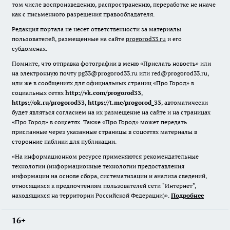
том числе воспроизведению, распространению, переработке не иначе
как с письменного разрешения правообладателя.
Редакция портала не несет ответственности за материалы
пользователей, размещенные на сайте
progorod33.ru
и его
субдоменах.
Помните, что отправка фотографии в меню «Прислать новость» или
на электронную почту pg33@progorod33.ru или red@progorod33.ru,
или же в сообщениях для официальных страниц «Про Город» в
социальных сетях
http://vk.com/progorod33
,
https://ok.ru/progorod33
,
https://t.me/progorod_33
, автоматически
будет являться согласием на их размещение на сайте и на страницах
«Про Город» в соцсетях. Также «Про Город» может передать
присланные через указанные страницы в соцсетях материалы в
сторонние паблики для публикации.
«На информационном ресурсе применяются рекомендательные
технологии (информационные технологии предоставления
информации на основе сбора, систематизации и анализа сведений,
относящихся к предпочтениям пользователей сети "Интернет",
находящихся на территории Российской Федерации)».
Подробнее
16+