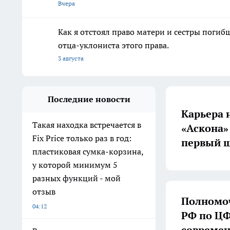
Вчера
Как я отстоял право матери и сестры пог
отца-уклониста этого права.
3 августа
Последние новости
Карьера 
Такая находка встречается в
«Аскона»
Fix Price только раз в год:
первый ш
пластиковая сумка-корзина,
у которой минимум 5
разных функций - мой
отзыв
Полномоч
04:12
РФ по ЦФ