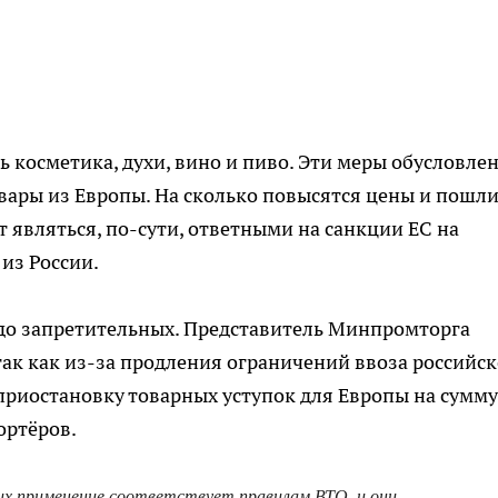
ь косметика, духи, вино и пиво. Эти меры обусловле
ры из Европы. На сколько повысятся цены и пошли
т являться, по-сути, ответными на санкции ЕС на
из России.
 до запретительных. Представитель Минпромторга
так как из-за продления ограничений ввоза российс
 приостановку товарных уступок для Европы на сумму
ортёров.
их применение соответствует правилам ВТО, и они