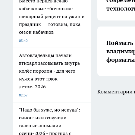
совреме
Вместо перцев делаю
технолог
кабачковые «бочонки»:
шикарный рецепт на ужин и
праздник — готовим, пока
сезон кабачков
03:40
Поймать 
владимир
Автовладельцы начали
форматы 
втихаря засовывать внутрь
колёс поролон - для чего
нужен этот трюк
летом-2026
Комментарии н
02:37
"Надо бы хуже, но некуда":
синоптики озвучили
главные аномалии
осени-2026 - прогноз с