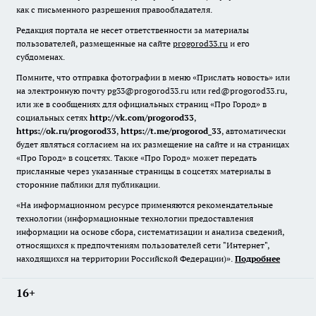
как с письменного разрешения правообладателя.
Редакция портала не несет ответственности за материалы
пользователей, размещенные на сайте
progorod33.ru
и его
субдоменах.
Помните, что отправка фотографии в меню «Прислать новость» или
на электронную почту pg33@progorod33.ru или red@progorod33.ru,
или же в сообщениях для официальных страниц «Про Город» в
социальных сетях
http://vk.com/progorod33
,
https://ok.ru/progorod33
,
https://t.me/progorod_33
, автоматически
будет являться согласием на их размещение на сайте и на страницах
«Про Город» в соцсетях. Также «Про Город» может передать
присланные через указанные страницы в соцсетях материалы в
сторонние паблики для публикации.
«На информационном ресурсе применяются рекомендательные
технологии (информационные технологии предоставления
информации на основе сбора, систематизации и анализа сведений,
относящихся к предпочтениям пользователей сети "Интернет",
находящихся на территории Российской Федерации)».
Подробнее
16+