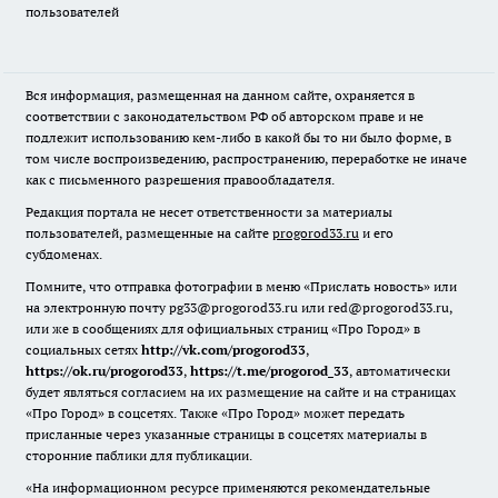
пользователей
Вся информация, размещенная на данном сайте, охраняется в
соответствии с законодательством РФ об авторском праве и не
подлежит использованию кем-либо в какой бы то ни было форме, в
том числе воспроизведению, распространению, переработке не иначе
как с письменного разрешения правообладателя.
Редакция портала не несет ответственности за материалы
пользователей, размещенные на сайте
progorod33.ru
и его
субдоменах.
Помните, что отправка фотографии в меню «Прислать новость» или
на электронную почту pg33@progorod33.ru или red@progorod33.ru,
или же в сообщениях для официальных страниц «Про Город» в
социальных сетях
http://vk.com/progorod33
,
https://ok.ru/progorod33
,
https://t.me/progorod_33
, автоматически
будет являться согласием на их размещение на сайте и на страницах
«Про Город» в соцсетях. Также «Про Город» может передать
присланные через указанные страницы в соцсетях материалы в
сторонние паблики для публикации.
«На информационном ресурсе применяются рекомендательные