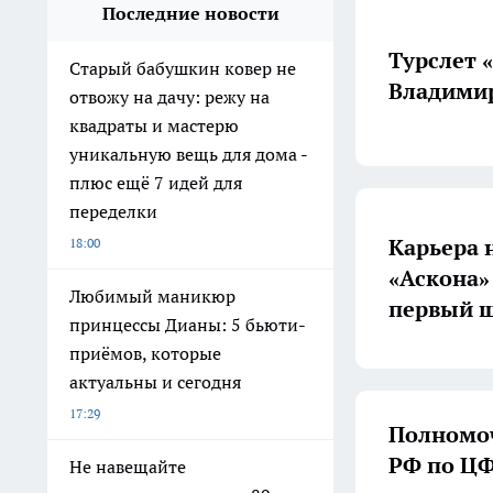
Последние новости
Турслет 
Старый бабушкин ковер не
Владимир
отвожу на дачу: режу на
квадраты и мастерю
уникальную вещь для дома -
плюс ещё 7 идей для
переделки
Карьера 
18:00
«Аскона»
Любимый маникюр
первый ш
принцессы Дианы: 5 бьюти-
приёмов, которые
актуальны и сегодня
17:29
Полномоч
РФ по ЦФ
Не навещайте