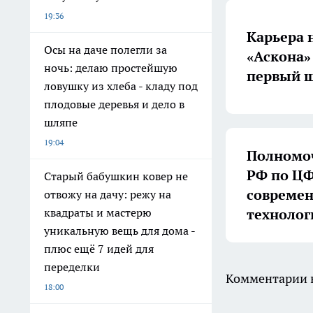
19:36
Карьера 
Осы на даче полегли за
«Аскона»
ночь: делаю простейшую
первый ш
ловушку из хлеба - кладу под
плодовые деревья и дело в
шляпе
19:04
Полномоч
РФ по ЦФ
Старый бабушкин ковер не
совреме
отвожу на дачу: режу на
технолог
квадраты и мастерю
уникальную вещь для дома -
плюс ещё 7 идей для
переделки
Комментарии н
18:00