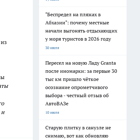
"Беспредел на пляжах в
Абхазии": почему местные
начали выгонять отдыхающих
у моря туристов в 2026 году
 из
30 июля
Пересел на новую Ладу Granta
после иномарки: за первые 30
лы
тыс км пришло чёткое
аты
осознание опрометчивого
выбора - честный отзыв об
го
АвтоВАЗе
 и
10 июля
Старую плитку в санузле не
снимаю, вот как обновляю