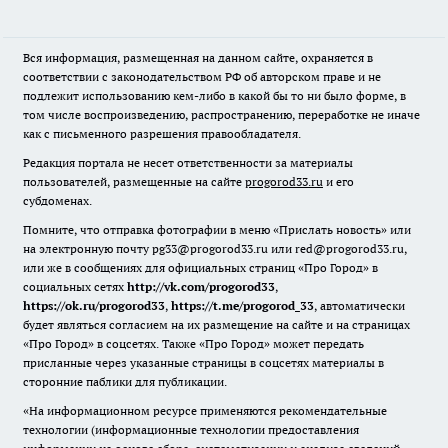
Вся информация, размещенная на данном сайте, охраняется в
соответствии с законодательством РФ об авторском праве и не
подлежит использованию кем-либо в какой бы то ни было форме, в
том числе воспроизведению, распространению, переработке не иначе
как с письменного разрешения правообладателя.
Редакция портала не несет ответственности за материалы
пользователей, размещенные на сайте
progorod33.ru
и его
субдоменах.
Помните, что отправка фотографии в меню «Прислать новость» или
на электронную почту pg33@progorod33.ru или red@progorod33.ru,
или же в сообщениях для официальных страниц «Про Город» в
социальных сетях
http://vk.com/progorod33
,
https://ok.ru/progorod33
,
https://t.me/progorod_33
, автоматически
будет являться согласием на их размещение на сайте и на страницах
«Про Город» в соцсетях. Также «Про Город» может передать
присланные через указанные страницы в соцсетях материалы в
сторонние паблики для публикации.
«На информационном ресурсе применяются рекомендательные
технологии (информационные технологии предоставления